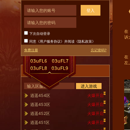
登入
在
下次自动登录
诉
同意《
用户服务协议
》并阅读《
隐私政策
》
免费注册
忘记密码?
在
左
服务器列表
进入游戏
H
逍遥454区
火爆开启
H
逍遥453区
火爆开启
H
逍遥452区
火爆开启
H
逍遥451区
火爆开启
H