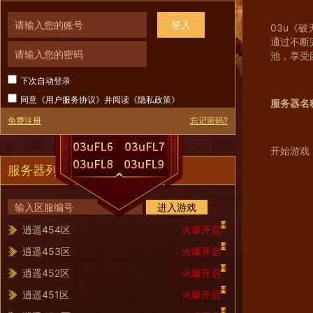
登入
03u《
通过不断
池，享受
下次自动登录
同意《
用户服务协议
》并阅读《
隐私政策
》
服务器名
免费注册
忘记密码?
开始游戏
服务器列表
进入游戏
H
逍遥454区
火爆开启
H
逍遥453区
火爆开启
H
逍遥452区
火爆开启
H
逍遥451区
火爆开启
H