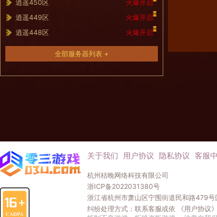
逍遥450区
火爆开启
H
逍遥449区
火爆开启
H
逍遥448区
火爆开启
全部服务器列表 +
关于我们
用户协议
隐私协议
客服
杭州桔晚网络科技有限公司
浙ICP备2022031380号
浙江省杭州市萧山区宁围街道民和路479号国
纠纷处理方式：联系客服或依
《用户协议