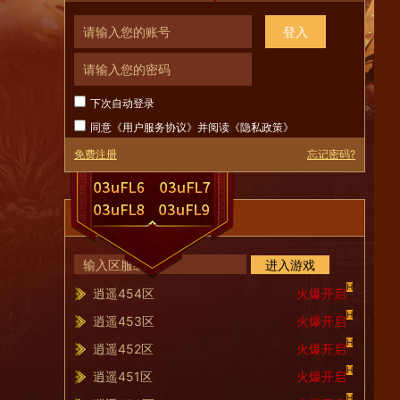
登入
下次自动登录
同意《
用户服务协议
》并阅读《
隐私政策
》
免费注册
忘记密码?
服务器列表
进入游戏
H
逍遥454区
火爆开启
H
逍遥453区
火爆开启
H
逍遥452区
火爆开启
H
逍遥451区
火爆开启
H