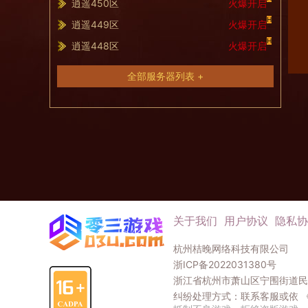
逍遥450区
火爆开启
H
逍遥449区
火爆开启
H
逍遥448区
火爆开启
全部服务器列表 +
关于我们
用户协议
隐私协
杭州桔晚网络科技有限公司
浙ICP备2022031380号
浙江省杭州市萧山区宁围街道民和
纠纷处理方式：联系客服或依