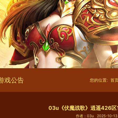
游戏公告
您的位置:
首
03u《伏魔战歌》逍遥426区
作者：03u
2025-10-13