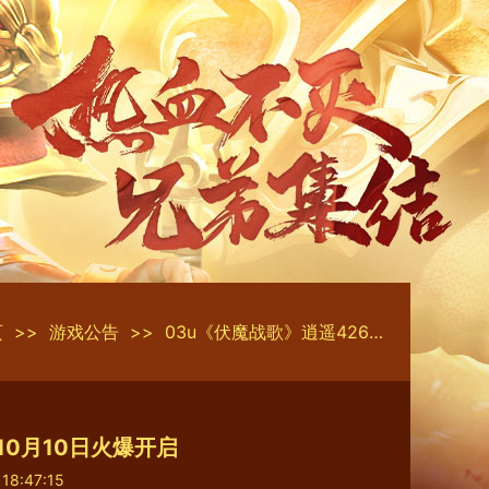
页
>>
游戏公告
>>
03u《伏魔战歌》逍遥426区10月10日火爆开启
10月10日火爆开启
 18:47:15