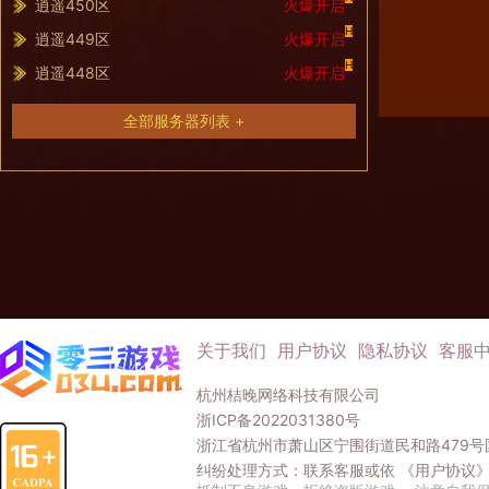
逍遥450区
火爆开启
H
逍遥449区
火爆开启
H
逍遥448区
火爆开启
全部服务器列表 +
关于我们
用户协议
隐私协议
客服
杭州桔晚网络科技有限公司
浙ICP备2022031380号
浙江省杭州市萧山区宁围街道民和路479号国
纠纷处理方式：联系客服或依
《用户协议