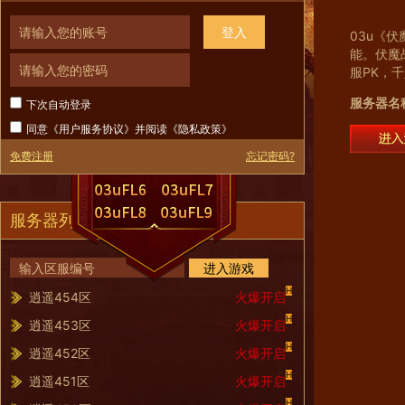
登入
03u《
能。伏魔
服PK，
服务器名
下次自动登录
同意《
用户服务协议
》并阅读《
隐私政策
》
免费注册
忘记密码?
服务器列表
进入游戏
H
逍遥454区
火爆开启
H
逍遥453区
火爆开启
H
逍遥452区
火爆开启
H
逍遥451区
火爆开启
H