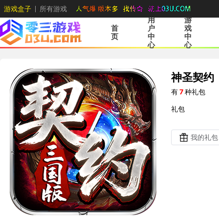
游戏盒子
所有游戏
用
游
首
户
戏
页
中
中
心
心
神圣契约
有
7
种礼包
礼包
我的礼包