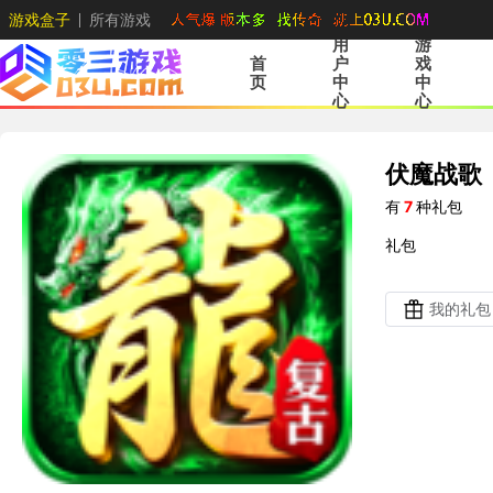
游戏盒子
所有游戏
用
游
首
户
戏
页
中
中
心
心
伏魔战歌
有
7
种礼包
礼包
我的礼包