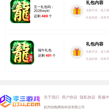
礼包内容
五一礼包码：
兑换方法：进入游
2026wykl
还剩
489
个
礼包内容：传奇币*
礼包内容
端午礼包
兑换方法：进入游
还剩
491
个
礼包内容：传奇币*
关于我们
用户协议
隐私协议
客服
杭州桔晚网络科技有限公司