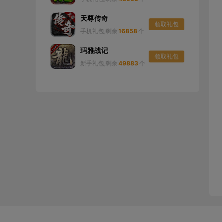
天尊传奇
领取礼包
手机礼包,剩余
16858
个
玛雅战记
领取礼包
新手礼包,剩余
49883
个