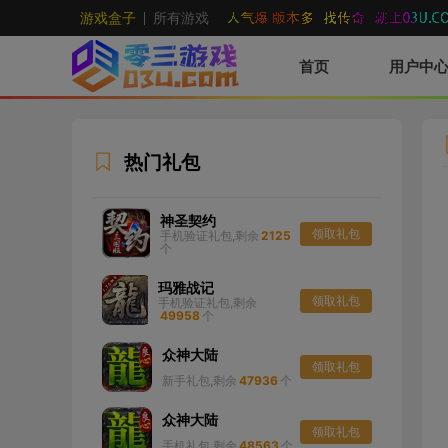
游戏盒子
所有游戏
首页
用户中
热门礼包
神圣契约
领取礼包
手机验证礼包,剩余
2125
个
玛雅战记
领取礼包
手机验证礼包,剩余
49958
个
众神大陆
领取礼包
新手礼包,剩余
47936
个
众神大陆
领取礼包
手机礼包,剩余
48563
个