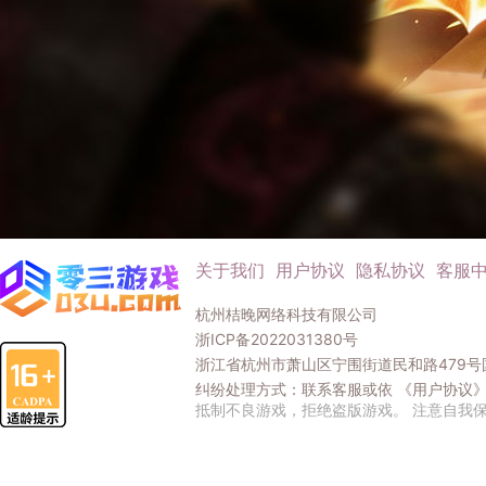
关于我们
用户协议
隐私协议
客服
杭州桔晚网络科技有限公司
浙ICP备2022031380号
浙江省杭州市萧山区宁围街道民和路479号国
纠纷处理方式：联系客服或依
《用户协议
抵制不良游戏，拒绝盗版游戏。 注意自我