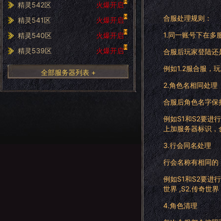
H
精灵542区
火爆开启
H
合服处理规则：
精灵541区
火爆开启
H
1.同一账号下在多
精灵540区
火爆开启
H
精灵539区
火爆开启
合服后玩家登陆还
例如1.2服合服，
全部服务器列表 +
2.角色名相同处理
合服后角色名字保
例如S1和S2要进
上加服务器标识，合
3.行会同名处理
行会名称有相同的
例如S1和S2要进
世界 ,S2.传奇世界
4.角色清理