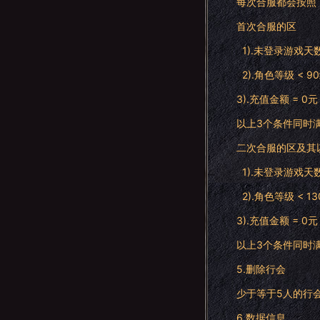
每次合服都会按照
首次合服的区
1).未登录游戏天数
2).角色等级 < 9
3).充值金额 = 0元
以上3个条件同时
二次合服的区及其
1).未登录游戏天数
2).角色等级 < 1
3).充值金额 = 0元
以上3个条件同时
5.删除行会
少于等于5人的行
6.数据信息