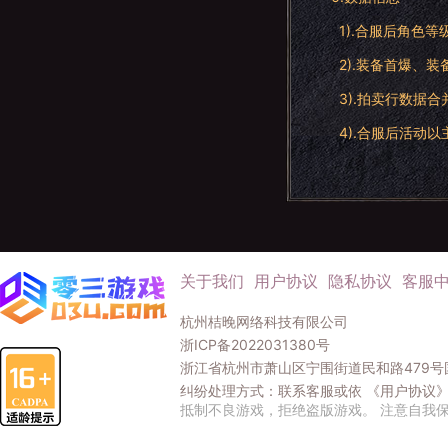
1).合服后角色
2).装备首爆、
3).拍卖行数据
4).合服后活动以
关于我们
用户协议
隐私协议
客服
杭州桔晚网络科技有限公司
浙ICP备2022031380号
浙江省杭州市萧山区宁围街道民和路479号国
纠纷处理方式：联系客服或依
《用户协议
抵制不良游戏，拒绝盗版游戏。 注意自我