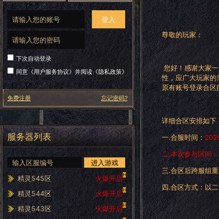
登入
尊敬的玩家：
下次自动登录
您好！感谢大家一
同意《
用户服务协议
》并阅读《
隐私政策
》
性，应广大玩家的
原有账号登录合区
免费注册
忘记密码?
详细合区安排如下
服务器列表
一.合服时间：
202
二.本次参与区间：
进入游戏
三.合区后跨服组
H
精灵545区
火爆开启
四.合区方式：以二
H
精灵544区
火爆开启
H
精灵543区
火爆开启