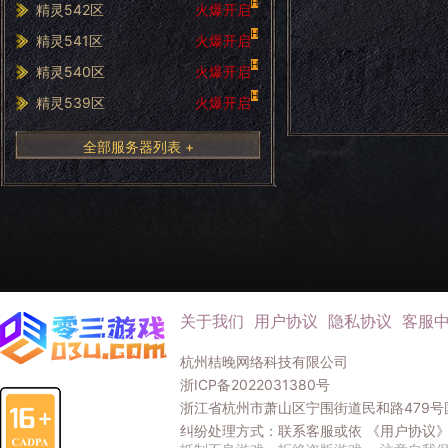
H
精灵542区
火爆开启
H
精灵541区
火爆开启
H
精灵540区
火爆开启
H
精灵539区
火爆开启
全部服务器列表 +
关于我们
用户协议
隐私协议
客服
杭州桔晚网络科技有限公司
浙ICP备2022031380号
浙江省杭州市萧山区宁围街道民和路479号国
纠纷处理方式：联系客服或依
《用户协议