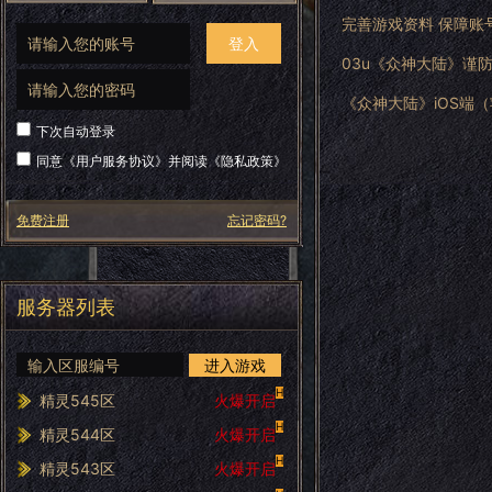
完善游戏资料 保障账
登入
03u《众神大陆》谨
《众神大陆》iOS端
下次自动登录
同意《
用户服务协议
》并阅读《
隐私政策
》
免费注册
忘记密码?
服务器列表
进入游戏
H
精灵545区
火爆开启
H
精灵544区
火爆开启
H
精灵543区
火爆开启