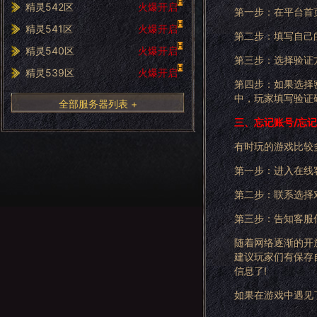
H
精灵542区
火爆开启
第一步：在平台首页
H
精灵541区
火爆开启
第二步：填写自己
H
精灵540区
火爆开启
第三步：选择验证
H
精灵539区
火爆开启
第四步：如果选择
中，玩家填写验证
全部服务器列表 +
三、忘记账号/忘
有时玩的游戏比较
第一步：进入在线
第二步：联系选择
第三步：告知客服
随着网络逐渐的开
建议玩家们有保存
信息了!
如果在游戏中遇见