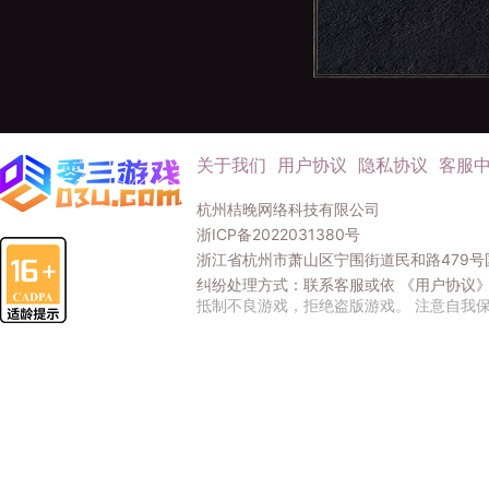
关于我们
用户协议
隐私协议
客服
杭州桔晚网络科技有限公司
浙ICP备2022031380号
浙江省杭州市萧山区宁围街道民和路479号国
纠纷处理方式：联系客服或依
《用户协议
抵制不良游戏，拒绝盗版游戏。 注意自我