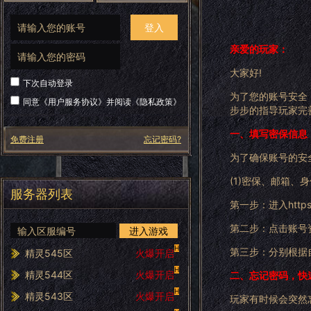
登入
亲爱的玩家：
大家好!
下次自动登录
为了您的账号安全
同意《
用户服务协议
》并阅读《
隐私政策
》
步步的指导玩家完
一、填写密保信息
免费注册
忘记密码?
为了确保账号的安
(1)密保、邮箱、
服务器列表
第一步：进入
http
第二步：点击账号
进入游戏
H
第三步：分别根据
精灵545区
火爆开启
H
精灵544区
火爆开启
二、忘记密码，快
H
精灵543区
火爆开启
玩家有时候会突然