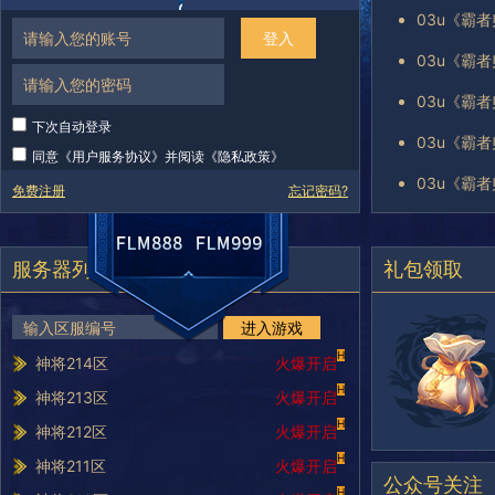
登入
下次自动登录
同意《
用户服务协议
》并阅读《
隐私政策
》
免费注册
忘记密码?
服务器列表
礼包领取
进入游戏
H
神将214区
火爆开启
H
神将213区
火爆开启
H
神将212区
火爆开启
H
神将211区
火爆开启
公众号关注
H