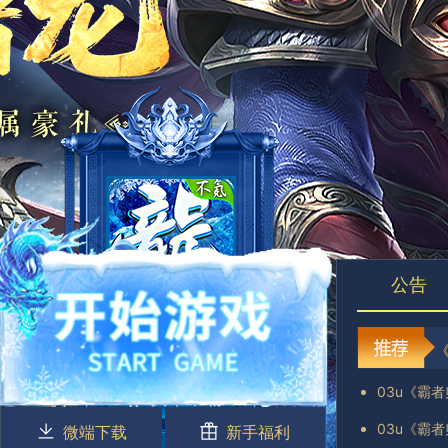
公告
03u《霸
03u《霸
微端下载
新手福利