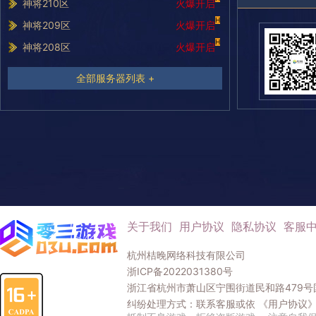
神将210区
火爆开启
H
神将209区
火爆开启
H
神将208区
火爆开启
全部服务器列表 +
关于我们
用户协议
隐私协议
客服
杭州桔晚网络科技有限公司
浙ICP备2022031380号
浙江省杭州市萧山区宁围街道民和路479号国
纠纷处理方式：联系客服或依
《用户协议