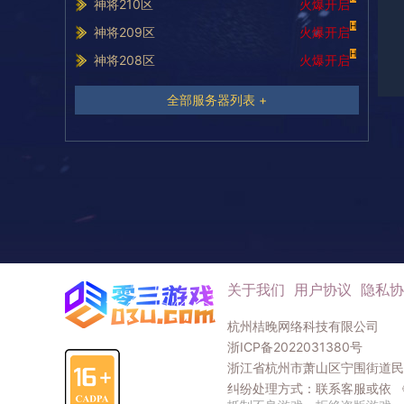
神将210区
火爆开启
H
神将209区
火爆开启
H
神将208区
火爆开启
全部服务器列表 +
关于我们
用户协议
隐私协
杭州桔晚网络科技有限公司
浙ICP备2022031380号
浙江省杭州市萧山区宁围街道民和
纠纷处理方式：联系客服或依