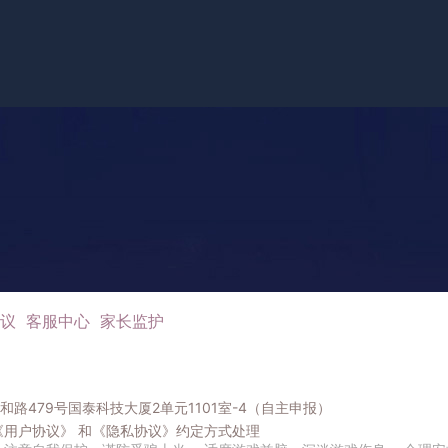
议
客服中心
家长监护
路479号国泰科技大厦2单元1101室-4（自主申报）
《用户协议》
和
《隐私协议》
约定方式处理