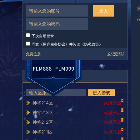
登入
下次自动登录
同意《
用户服务协议
》并阅读《
隐私政策
》
免费注册
忘记密码?
服务器列表
进入游戏
H
神将214区
火爆开启
H
神将213区
火爆开启
H
神将212区
火爆开启
H
神将211区
火爆开启
H