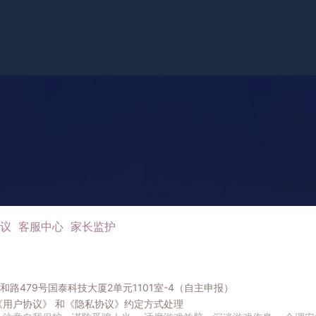
议
客服中心
家长监护
路479号国泰科技大厦2单元1101室-4（自主申报）
《用户协议》
和
《隐私协议》
约定方式处理