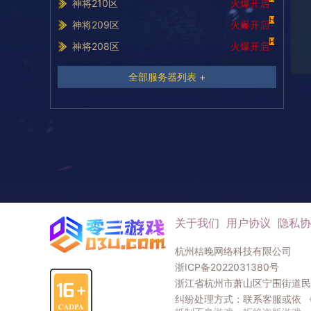
神将210区
火爆开启
H
神将209区
火爆开启
H
神将208区
火爆开启
全部服务器列表 +
关于我们
用户协议
隐私协
杭州桔晚网络科技有限公司
浙ICP备2022031380号
浙江省杭州市萧山区宁围街道民和
纠纷处理方式：联系客服或依