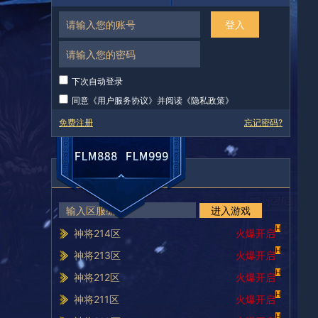
登入
下次自动登录
同意《
用户服务协议
》并阅读《
隐私政策
》
免费注册
忘记密码?
服务器列表
进入游戏
H
神将214区
火爆开启
H
神将213区
火爆开启
H
神将212区
火爆开启
H
神将211区
火爆开启
H