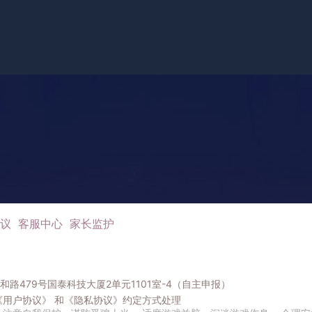
议
客服中心
家长监护
路479号国泰科技大厦2单元1101室-4（自主申报）
《用户协议》
和
《隐私协议》
约定方式处理