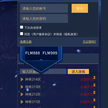
登入
下次自动登录
同意《
用户服务协议
》并阅读《
隐私政策
》
免费注册
忘记密码?
服务器列表
进入游戏
H
神将214区
火爆开启
H
神将213区
火爆开启
H
神将212区
火爆开启
H
神将211区
火爆开启
H