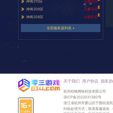
神将210区
火爆开启
H
神将209区
火爆开启
H
神将208区
火爆开启
全部服务器列表 +
关于我们
用户协议
隐私协
杭州桔晚网络科技有限公司
浙ICP备2022031380号
浙江省杭州市萧山区宁围街道民和
纠纷处理方式：联系客服或依