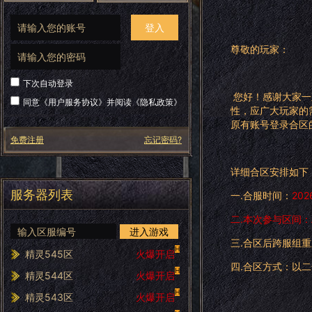
登入
尊敬的玩家：
下次自动登录
您好！感谢大家一
同意《
用户服务协议
》并阅读《
隐私政策
》
性，应广大玩家的
原有账号登录合区
免费注册
忘记密码?
详细合区安排如下
服务器列表
一.合服时间：
202
二.本次参与区间：
进入游戏
三.合区后跨服组
H
精灵545区
火爆开启
四.合区方式：以二
H
精灵544区
火爆开启
H
精灵543区
火爆开启