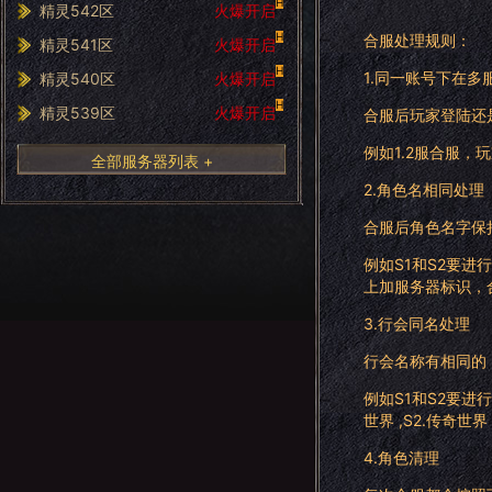
H
精灵542区
火爆开启
H
合服处理规则：
精灵541区
火爆开启
H
1.同一账号下在多
精灵540区
火爆开启
H
精灵539区
火爆开启
合服后玩家登陆还
例如1.2服合服，
全部服务器列表 +
2.角色名相同处理
合服后角色名字保
例如S1和S2要进
上加服务器标识，合
3.行会同名处理
行会名称有相同的
例如S1和S2要进
世界 ,S2.传奇世界
4.角色清理