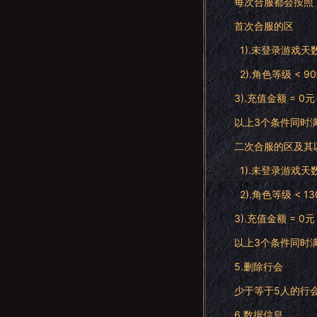
每次合服都会按照
首次合服的区
1).未登录游戏天数
2).角色等级 < 9
3).充值金额 = 0元
以上3个条件同时
二次合服的区及其
1).未登录游戏天数
2).角色等级 < 1
3).充值金额 = 0元
以上3个条件同时
5.删除行会
少于等于5人的行
6.数据信息