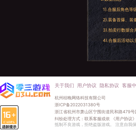
1).合服后角色
2).装备首爆、
3).拍卖行数据
4).合服后活动以
关于我们
用户协议
隐私协议
客服
杭州桔晚网络科技有限公司
浙ICP备2022031380号
浙江省杭州市萧山区宁围街道民和路479号国
纠纷处理方式：联系客服或依
《用户协议
抵制不良游戏，拒绝盗版游戏。 注意自我