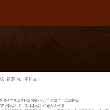
议
客服中心
家长监护
路479号国泰科技大厦2单元1101室-4（自主申报）
《用户协议》
和
《隐私协议》
约定方式处理