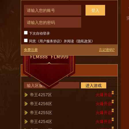
登入
下次自动登录
同意《
用户服务协议
》并阅读《
隐私政策
》
免费注册
忘记密码?
服务器列表
进入游戏
H
帝王4257区
火爆开启
H
帝王4256区
火爆开启
H
帝王4255区
火爆开启
H
帝王4254区
火爆开启
H