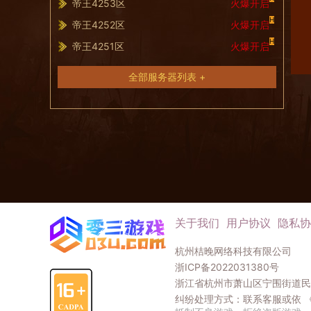
帝王4253区
火爆开启
H
帝王4252区
火爆开启
H
帝王4251区
火爆开启
全部服务器列表 +
关于我们
用户协议
隐私协
杭州桔晚网络科技有限公司
浙ICP备2022031380号
浙江省杭州市萧山区宁围街道民和
纠纷处理方式：联系客服或依