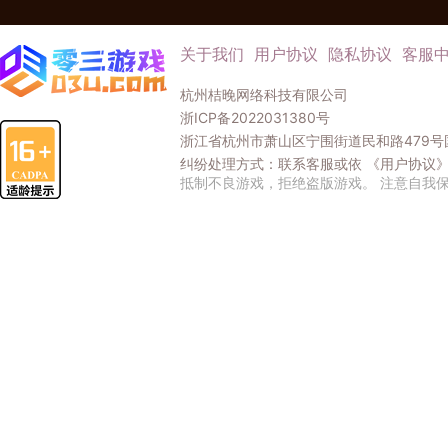
关于我们
用户协议
隐私协议
客服
杭州桔晚网络科技有限公司
浙ICP备2022031380号
浙江省杭州市萧山区宁围街道民和路479号国
纠纷处理方式：联系客服或依
《用户协议
抵制不良游戏，拒绝盗版游戏。 注意自我