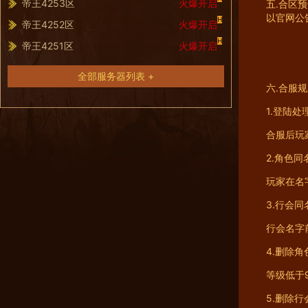
帝王4253区
火爆开启
五.合区
以官网公
H
帝王4252区
火爆开启
H
帝王4251区
火爆开启
全部服务器列表 +
六.合服
1.登陆处
合服后玩
2.角色同
玩家在名字
3.行会同
行会名字前
4.删除角
等级低于
5.删除行