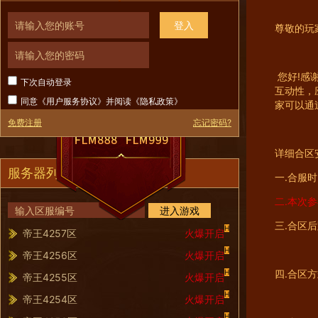
登入
尊敬的玩
您好!感
下次自动登录
互动性，
同意《
用户服务协议
》并阅读《
隐私政策
》
家可以通
免费注册
忘记密码?
详细合区
服务器列表
一.合服
二.本次参
进入游戏
三.合区
H
帝王4257区
火爆开启
H
帝王4256区
火爆开启
H
四.合区
帝王4255区
火爆开启
H
帝王4254区
火爆开启
H