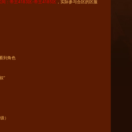
：帝王4183区-帝王4185区
，实际参与合区的区服
看到角色
叔”
0级）