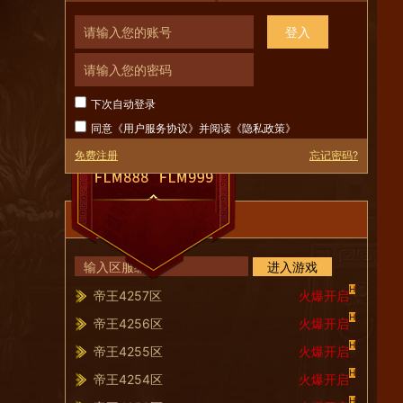
登入
下次自动登录
同意《
用户服务协议
》并阅读《
隐私政策
》
免费注册
忘记密码?
服务器列表
进入游戏
H
帝王4257区
火爆开启
H
帝王4256区
火爆开启
H
帝王4255区
火爆开启
H
帝王4254区
火爆开启
H