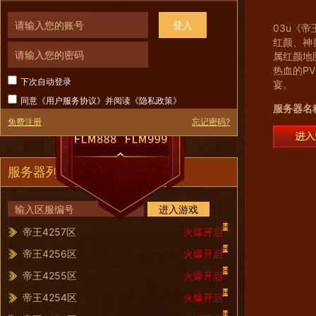
登入
03u《
红颜、神
属红颜地
热血的P
下次自动登录
宴。
同意《
用户服务协议
》并阅读《
隐私政策
》
服务器名
免费注册
忘记密码?
服务器列表
进入游戏
H
帝王4257区
火爆开启
H
帝王4256区
火爆开启
H
帝王4255区
火爆开启
H
帝王4254区
火爆开启
H