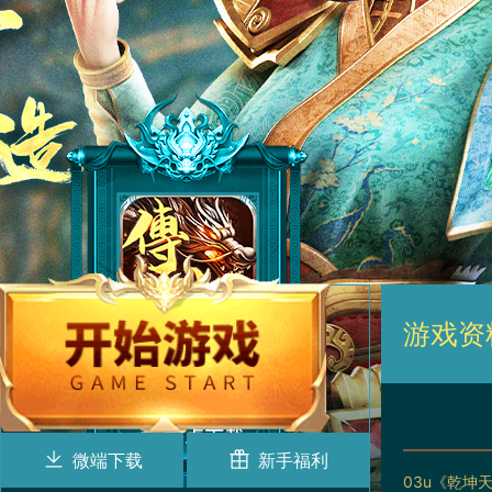
游戏资
微端下载
新手福利
03u《乾坤