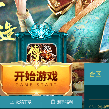
合区
微端下载
新手福利
03u《乾坤