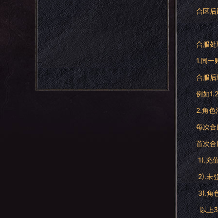
合区后
合服处
1.同
合服后
例如1
2.角
每次合
首次合
1).充
2).
3).
以上3