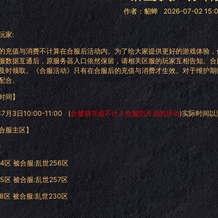
作者：貂蝉
2026-07-02 15:
玩家:
的充值与消费不计算在合服后活动内。为了给大家提供更好的游戏体验，
服数据互通后，原服务器入口依然保留，请相关区服的玩家互相告知。合
及时领取。《合服活动》只有在合服后的充值与消费才生效。对于维护期
配合。
时间】
7月3日10:00-11:00 (
合服前充值不计入合服后开启的活动
)实际时间
合服主区】
4区 被合服:乱世256区
5区 被合服:乱世257区
8区 被合服:乱世230区