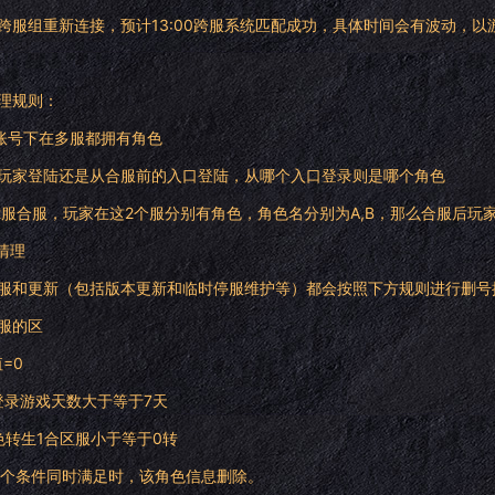
跨服组重新连接，预计13:00跨服系统匹配成功，具体时间会有波动，以
理规则：
一账号下在多服都拥有角色
玩家登陆还是从合服前的入口登陆，从哪个入口登录则是哪个角色
.2服合服，玩家在这2个服分别有角色，角色名分别为A,B，那么合服后玩
色清理
服和更新（包括版本更新和临时停服维护等）都会按照下方规则进行删号
服的区
值=0
未登录游戏天数大于等于7天
角色转生1合区服小于等于0转
个条件同时满足时，该角色信息删除。