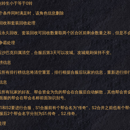
角色转生小于等于0转
个条件同时满足时，该角色信息删除
久回收和套装回收处理
永久回收、套装回收可回收数量取两个区合区前剩余数量之和，但是不
城争霸处理
沙巴克归属清空，合服后第3天可以攻城。攻城规则保持不变。
行榜信息
所有排行榜信息将清空重置，排行根据合服后玩家的信息，重新进行排
交信息
所有玩家的好友、帮会资金为负的帮会在合服后自动解散，其他帮会资
面服的帮会在帮会名称前面加识别号。
1和S2要进行合服，S1合服前有个帮会名为“传奇”，S2合并之前也有个
服后2个帮会名字分别为S1.传奇 ，S2.传奇。
处理