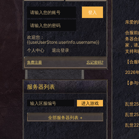
登入
亲爱的
合服前
欢迎您：
下次自动登录
务器合
{{useUserStore.userInfo.username}}
家，请
同意《
用户服务协议
》并阅读《
隐私政策
》
个人中心
退出登录
支持和
您最近玩过：
【合服
免费注册
忘记密码?
2026年
【参与
服务器列表
进入游戏
乱世25
乱世25
全部服务器列表 +
乱世22