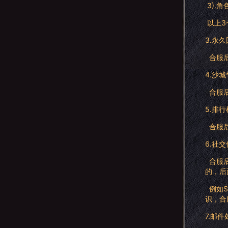
3).
以上3
3.永
合服后
4.沙
合服后
5.排
合服后
6.社
合服后
的，后
例如S
识，合
7.邮件