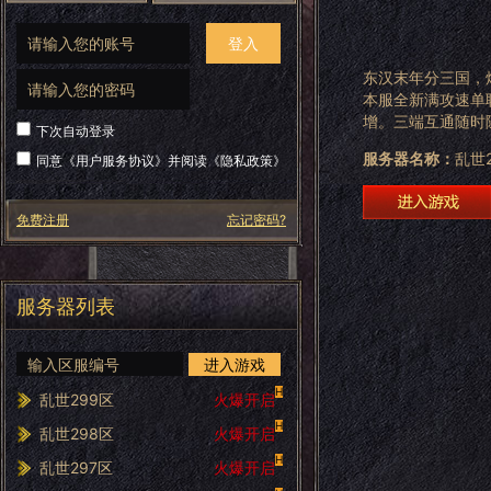
登入
东汉末年分三国，
本服全新满攻速单
增。三端互通随时
下次自动登录
服务器名称：
乱世2
同意《
用户服务协议
》并阅读《
隐私政策
》
免费注册
忘记密码?
服务器列表
进入游戏
H
乱世299区
火爆开启
H
乱世298区
火爆开启
H
乱世297区
火爆开启