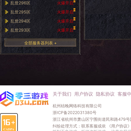
H
乱世296区
火爆开启
H
乱世295区
火爆开启
H
乱世294区
火爆开启
H
乱世293区
火爆开启
全部服务器列表 +
关于我们
用户协议
隐私协议
客服
杭州桔晚网络科技有限公司
浙ICP备2022031380号
浙江省杭州市萧山区宁围街道民和路479号国
纠纷处理方式：联系客服或依
《用户协议